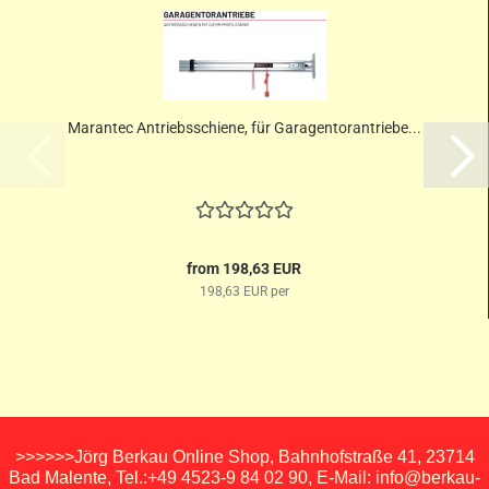
Marantec Antriebsschiene, für Garagentorantriebe...
from 198,63 EUR
198,63 EUR per
>>>>>>Jörg Berkau Online Shop, Bahnhofstraße 41, 23714
Bad Malente, Tel.:+49 4523-9 84 02 90, E-Mail: info@berkau-