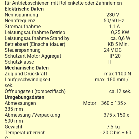
für Antriebsschienen mit Rollenkette oder Zahnriemen
Elektrische Daten
Nennspannung 230 V
Nennfrequenz 50/60 Hz
Stromaufnahme 1,1 A
Leistungsaufnahme Betrieb 0,25 KW
Leistungsaufnahme Stand by ca. 0,6 W
Betriebsart (Einschaltdauer) KB 5 Min.
Steuerspannung 24 V DC
Schutzart Motor Aggregat IP 20
Schutzklasse II
Mechanische Daten
Zug und Druckkraft max 1100 N
Laufgeschwindigkeit max 180 mm /
sek.
Öffnungszeit (torspezifisch) ca.12 sek.
Umgebungsdaten
Abmessungen Motor 360 x 135 x
335 mm
Abmessung /Verpackung 375 x 150 x
500 mm
Gewicht 7,5 kg
Temperaturbereich - 20 C bis + 60
C