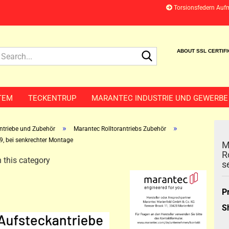
Torsionsfedern Auf
Search...
ABOUT SSL CERTIF
TEM
TECKENTRUP
MARANTEC INDUSTRIE UND GEWERBE
»
»
antriebe und Zubehör
Marantec Rolltorantriebs Zubehör
9, bei senkrechter Montage
M
R
 this category
s
P
S