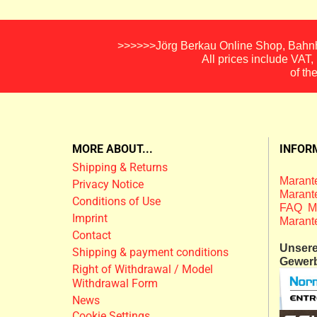
>>>>>>Jörg Berkau Online Shop, Bahnho
All prices include VAT
of th
MORE ABOUT...
INFOR
Shipping & Returns
Marante
Privacy Notice
Marante
Conditions of Use
FAQ M
Imprint
Marant
Contact
Unsere 
Shipping & payment conditions
Gewer
Right of Withdrawal / Model
Withdrawal Form
News
Cookie Settings