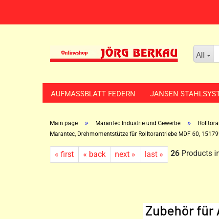
All
AUFMASSBLATT FEDERN
JANSEN STAHLSYS
»
»
Main page
Marantec Industrie und Gewerbe
Rolltor
Marantec, Drehmomentstütze für Rolltorantriebe MDF 60, 15179
26
Products in
« first
« back
next »
last »