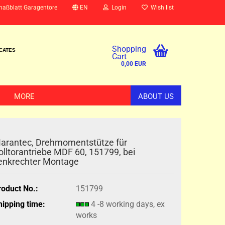
maßblatt Garagentore
EN
Login
Wish list
Shopping
ICATES
Cart
0,00 EUR
MORE
ABOUT US
arantec, Drehmomentstütze für
olltorantriebe MDF 60, 151799, bei
enkrechter Montage
roduct No.:
151799
hipping time:
4 -8 working days, ex
works