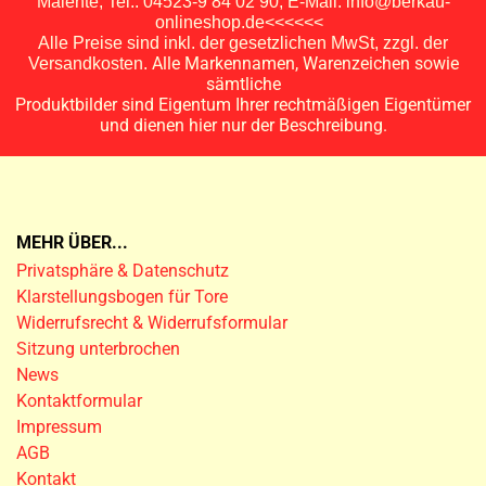
Malente, Tel.: 04523-9 84 02 90, E-Mail: info@berkau-
onlineshop.de<<<<<<
Alle Preise sind inkl. der gesetzlichen MwSt, zzgl. der
Alle Markennamen, Warenzeichen sowie
Versandkosten.
sämtliche
Produktbilder sind Eigentum Ihrer rechtmäßigen Eigentümer
und dienen hier nur der Beschreibung.
MEHR ÜBER...
Privatsphäre & Datenschutz
Klarstellungsbogen für Tore
Widerrufsrecht & Widerrufsformular
Sitzung unterbrochen
News
Kontaktformular
Impressum
AGB
Kontakt