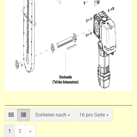
Sortieren nach
pro Seite
Sortieren nach
16 pro Seite
1
2
»