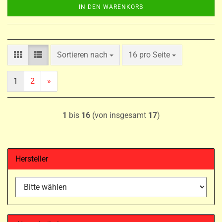
IN DEN WARENKORB
Sortieren nach
pro Seite
Sortieren nach
16 pro Seite
1
2
»
1
bis
16
(von insgesamt
17
)
Hersteller