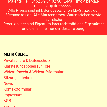
Malente, Tel.: 04523-9 84 02 90, E-Mail: info@berkau-
onlineshop.de<<<<<<
Alle Preise sind inkl. der gesetzlichen MwSt, zzgl. der
Alle Markennamen, Warenzeichen sowie
Versandkosten.
sämtliche
Produktbilder sind Eigentum Ihrer rechtmäßigen Eigentümer
und dienen hier nur der Beschreibung.
MEHR ÜBER...
Privatsphäre & Datenschutz
Klarstellungsbogen für Tore
Widerrufsrecht & Widerrufsformular
Sitzung unterbrochen
News
Kontaktformular
Impressum
AGB
Kontakt