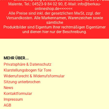
Malente, Tel.: 04523-9 84 02 90, E-Mail: info@berkau-
onlineshop.de<<<<<<
Alle Preise sind inkl. der gesetzlichen MwSt, zzgl. der
Alle Markennamen, Warenzeichen sowie
Versandkosten.
sämtliche
Produktbilder sind Eigentum Ihrer rechtmäßigen Eigentümer
und dienen hier nur der Beschreibung.
MEHR ÜBER...
Privatsphäre & Datenschutz
Klarstellungsbogen für Tore
Widerrufsrecht & Widerrufsformular
Sitzung unterbrochen
News
Kontaktformular
Impressum
AGB