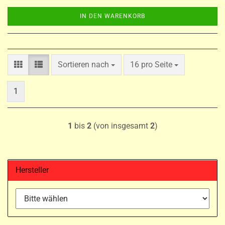
IN DEN WARENKORB
Sortieren nach
pro Seite
Sortieren nach
16 pro Seite
1
1
bis
2
(von insgesamt
2
)
Hersteller