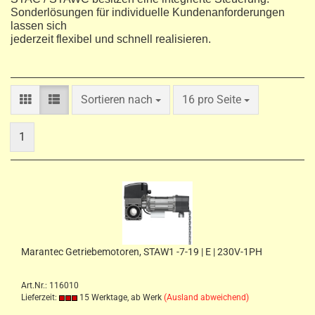
Sonderlösungen für individuelle Kundenanforderungen
lassen sich
jederzeit flexibel und schnell realisieren.
Sortieren nach
pro Seite
Sortieren nach
16 pro Seite
1
Marantec Getriebemotoren, STAW1 -7-19 | E | 230V-1PH
Art.Nr.: 116010
Lieferzeit:
15 Werktage, ab Werk
(Ausland abweichend)