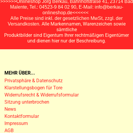
>>>>>>Onlineshop Jörg Berkau, Bahnhofstraße 41, 23714 Bad
Malente, Tel.: 04523-9 84 02 90, E-Mail: info@berkau-
onlineshop.de<<<<<<
Alle Preise sind inkl. der gesetzlichen MwSt, zzgl. der
Alle Markennamen, Warenzeichen sowie
Versandkosten.
sämtliche
Produktbilder sind Eigentum Ihrer rechtmäßigen Eigentümer
und dienen hier nur der Beschreibung.
MEHR ÜBER...
Privatsphäre & Datenschutz
Klarstellungsbogen für Tore
Widerrufsrecht & Widerrufsformular
Sitzung unterbrochen
News
Kontaktformular
Impressum
AGB