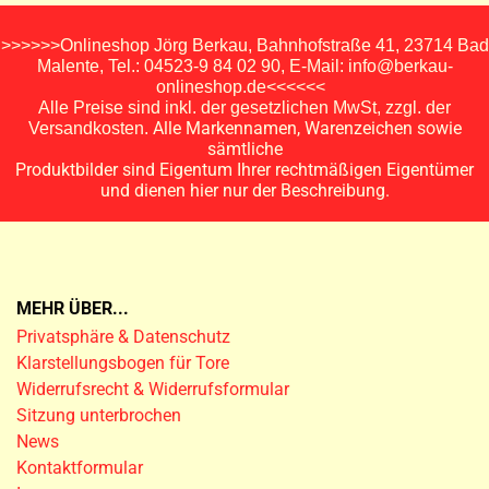
>>>>>>Onlineshop Jörg Berkau, Bahnhofstraße 41, 23714 Bad
Malente, Tel.: 04523-9 84 02 90, E-Mail: info@berkau-
onlineshop.de<<<<<<
Alle Preise sind inkl. der gesetzlichen MwSt, zzgl. der
Alle Markennamen, Warenzeichen sowie
Versandkosten.
sämtliche
Produktbilder sind Eigentum Ihrer rechtmäßigen Eigentümer
und dienen hier nur der Beschreibung.
MEHR ÜBER...
Privatsphäre & Datenschutz
Klarstellungsbogen für Tore
Widerrufsrecht & Widerrufsformular
Sitzung unterbrochen
News
Kontaktformular